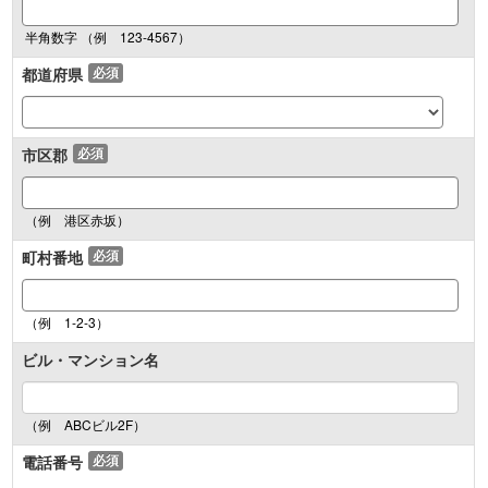
半角数字 （例 123-4567）
都道府県
必須
市区郡
必須
（例 港区赤坂）
町村番地
必須
（例 1-2-3）
ビル・マンション名
（例 ABCビル2F）
電話番号
必須